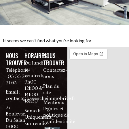
It seems we can't find what you're looking for.
NOUS
HORAIRES
NOUS
TROUVER
TROUVER
Du lundi
au
Téléphone
Contactez-
vendredi
: 05 55 24
nous
9h00 -
21 63
Plan du
12h00 &
Email :
site
14h00 -
contact@bayencheimmobrive.fr
18h30
Mentions
27
légales et
Samedi
Boulevar
politique de
Uniquement
Du Salan
confidentialité
sur rendez-
19100